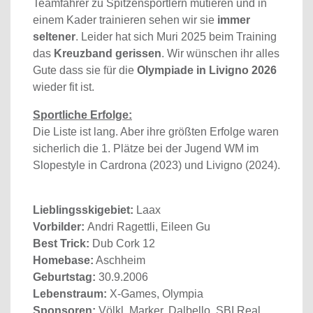
Teamfahrer zu Spitzensportlern mutieren und in
einem Kader trainieren sehen wir sie
immer
seltener
. Leider hat sich Muri 2025 beim Training
das
Kreuzband gerissen
. Wir wünschen ihr alles
Gute dass sie für die
Olympiade in Livigno 2026
wieder fit ist.
Sportliche Erfolge:
Die Liste ist lang. Aber ihre größten Erfolge waren
sicherlich die 1. Plätze bei der Jugend WM im
Slopestyle in Cardrona (2023) und Livigno (2024).
Lieblingsskigebiet:
Laax
Vorbilder:
Andri Ragettli, Eileen Gu
Best Trick:
Dub Cork 12
Homebase:
Aschheim
Geburtstag:
30.9.2006
Lebenstraum:
X-Games, Olympia
Sponsoren:
Völkl, Marker, Dalbello, SBI Real